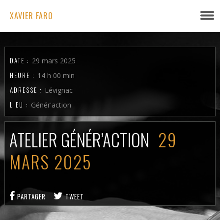
XAVIER FARO
DATE :
29 mars 2025
HEURE :
14 h 00 min
ADRESSE :
Lévignac
LIEU :
Génér'action
ATELIER GÉNÉR’ACTION
29
MARS 2025
PARTAGER
TWEET