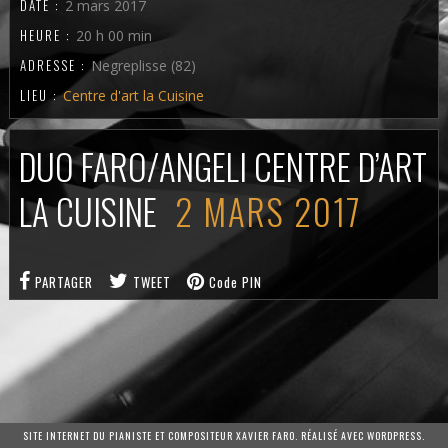
DATE :
2 mars 2017
HEURE :
20 h 00 min
ADRESSE :
Negreplisse (82)
LIEU :
Centre d'art la Cuisine
DUO FARO/ANGELI CENTRE D’ART
LA CUISINE
2 MARS 2017
PARTAGER
TWEET
Code PIN
SITE INTERNET DU PIANISTE ET COMPOSITEUR XAVIER FARO. RÉALISÉ AVEC WORDPRESS.