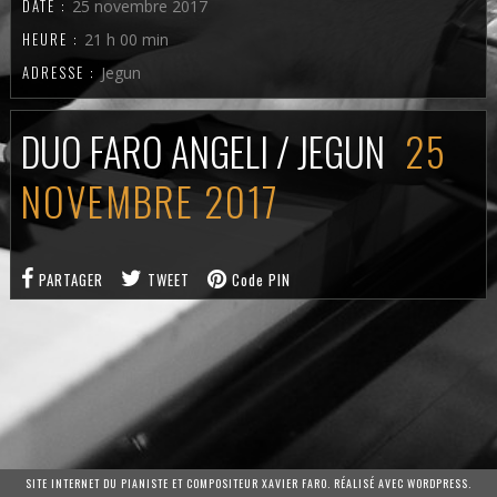
DATE :
25 novembre 2017
HEURE :
21 h 00 min
ADRESSE :
Jegun
DUO FARO ANGELI / JEGUN
25
NOVEMBRE 2017
PARTAGER
TWEET
Code PIN
SITE INTERNET DU PIANISTE ET COMPOSITEUR XAVIER FARO. RÉALISÉ AVEC WORDPRESS.