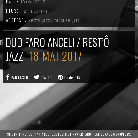
DATE :
18 mai 2017
HEURE :
21 h 00 min
ADRESSE :
Rest'ô jazz/Toulouse (31)
DUO FARO ANGELI / REST’Ô
JAZZ
18 MAI 2017
PARTAGER
TWEET
Code PIN
SITE INTERNET DU PIANISTE ET COMPOSITEUR XAVIER FARO. RÉALISÉ AVEC WORDPRESS.