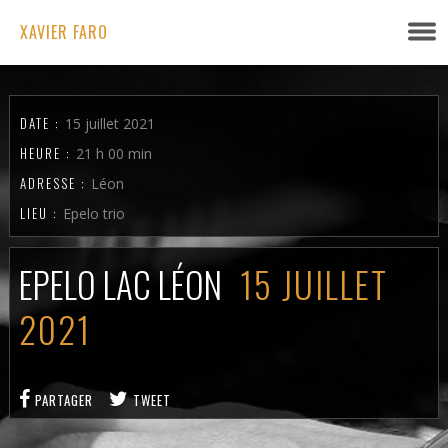
XAVIER FARO
DATE :
15 juillet 2021
HEURE :
21 h 00 min
ADRESSE :
Léon
LIEU :
Epelo trio
EPELO LAC LÉON
15 JUILLET
2021
PARTAGER
TWEET