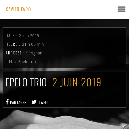
XAVIER FARO
DATE :
2 juin 2019
HEURE :
21 h 00 min
ADRESSE :
Sérignan
LIEU :
Epelo trio
EPELO TRIO
2 JUIN 2019
PARTAGER
TWEET