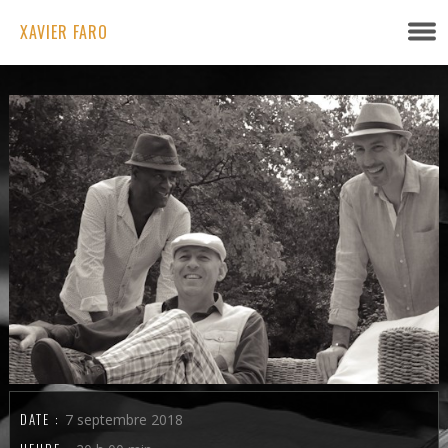
XAVIER FARO
DATE :
7 septembre 2018